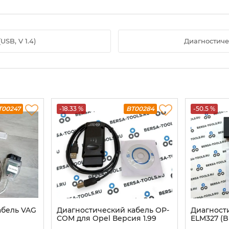
SB, V 1.4)
Диагностичес
T00247
-18.33 %
BT00284
-50.5 %
абель VAG
Диагностический кабель OP-
Диагност
COM для Opel Версия 1.99
ELM327 (Bl