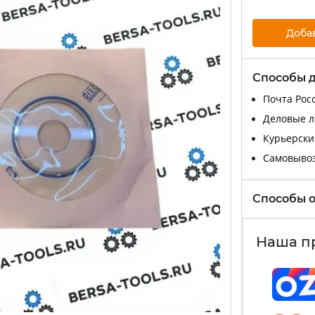
Доба
Способы 
Почта Росс
Деловые ли
Курьерские
Самовыво
Способы 
Наша п