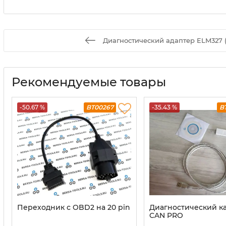
Диагностический адаптер ELM327 (U
Рекомендуемые товары
-50.67 %
BT00267
-35.43 %
B
Переходник с OBD2 на 20 pin
Диагностический к
CAN PRO