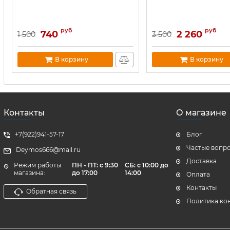
руб
руб
740
2 260
1 500
3 500
В корзину
В корзину
Контакты
О магазине
+7(922)941-57-17
Блог
Частые вопр
Deymos666@mail.ru
Доставка
Режим работы
ПН - ПТ: с 9:30
СБ: с 10:00 до
магазина:
до 17:00
14:00
Оплата
Контакты
Обратная связь
Политика ко