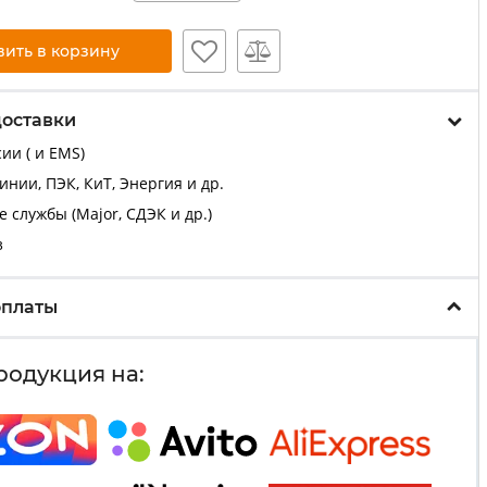
вить в корзину
доставки
ии ( и EMS)
нии, ПЭК, КиТ, Энергия и др.
 службы (Major, СДЭК и др.)
з
оплаты
родукция на: