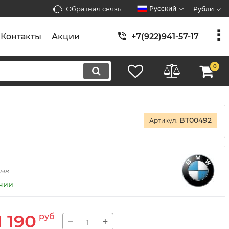
Обратная связь
Русский
Рубли
Контакты
Акции
+7(922)941-57-17
0
BT00492
Артикул:
зыв
ичии
1 190
руб
−
+