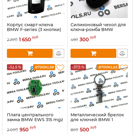
Корпус смарт-ключа
Силиконовый чехол для
BMW F-series (3 кнопки)
ключа-ромба BMW
руб
руб
1 650
300
2 200
450
-52.5 %
BT00KL58
-37.5 %
BT00KL65
Плата центрального
Металлический брелок
замка BMW EWS 315 mgz
для ключей BMW 1
(рестайлинг, в ключ
серии
руб
руб
"ромб")
950
500
2 000
800