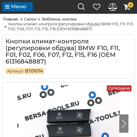
0
Меню
Главная
Салон
Эмблемы, кнопки
Кнопки климат-контроля (регулировки обдува) BMW F10, F11, F01,
F02, F06, F07, F12, F15, F16 (OEM 61316848887)
Кнопки климат-контроля
(регулировки обдува) BMW F10, F11,
F01, F02, F06, F07, F12, F15, F16 (OEM
61316848887)
BT01074
Артикул:
Суперцена