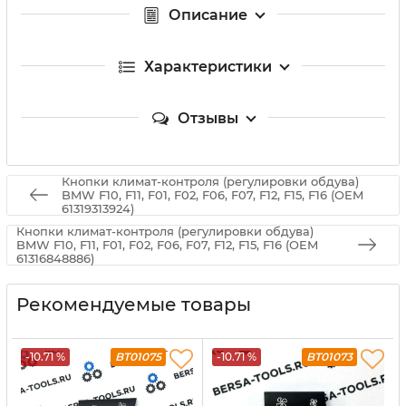
Описание
Характеристики
Отзывы
Кнопки климат-контроля (регулировки обдува)
BMW F10, F11, F01, F02, F06, F07, F12, F15, F16 (OEM
61319313924)
Кнопки климат-контроля (регулировки обдува)
BMW F10, F11, F01, F02, F06, F07, F12, F15, F16 (OEM
61316848886)
Рекомендуемые товары
-10.71 %
BT01075
-10.71 %
BT01073