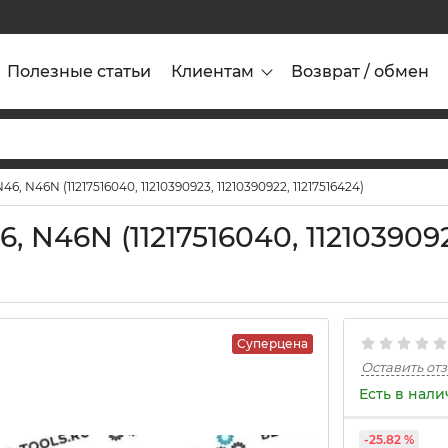
Полезные статьи
Клиентам
Возврат / обмен
, N46N (11217516040, 11210390923, 11210390922, 11217516424)
N46N (11217516040, 11210390923
Суперцена
Оставить от
Есть в нал
-25.82 %