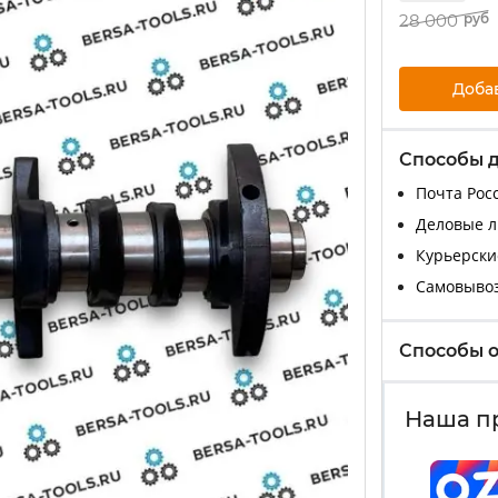
28 000
руб
Доба
Способы 
Почта Росс
Деловые ли
Курьерские
Самовыво
Способы 
Наша п