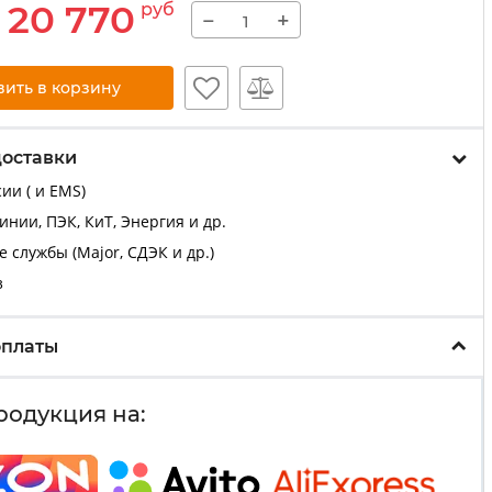
20 770
руб
−
+
вить в корзину
доставки
ии ( и EMS)
нии, ПЭК, КиТ, Энергия и др.
 службы (Major, СДЭК и др.)
з
оплаты
родукция на: