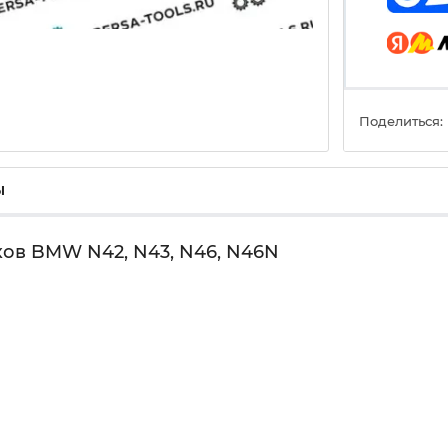
Поделиться:
ы
ов BMW N42, N43, N46, N46N