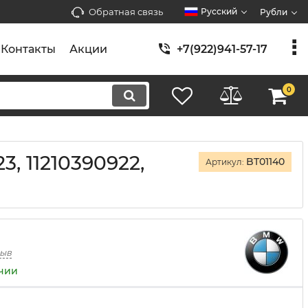
Обратная связь
Русский
Рубли
Контакты
Акции
+7(922)941-57-17
0
, 11210390922,
BT01140
Артикул:
зыв
ичии