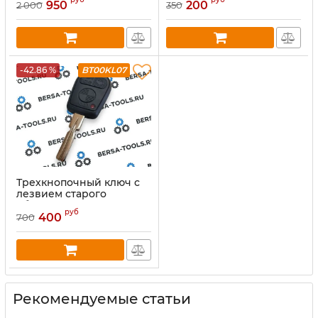
"ромб")
950
200
2 000
350
-42.86 %
BT00KL07
Трехкнопочный ключ с
лезвием старого
образца HU58
руб
400
700
Рекомендуемые статьи