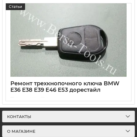
Статьи
Ремонт трехкнопочного ключа BMW
E36 E38 E39 E46 E53 дорестайл
11 Июля 2017
0
Наверное сегодня у каждого владельца рестайлинговых
БМВ Е36 и дорестайлинговых E38 E39 E46 E53 выглядит
КОНТАКТЫ
примерно так...
О МАГАЗИНЕ