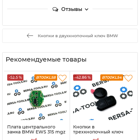
Отзывы
Кнопки в двухкнопочный ключ BMW
Рекомендуемые товары
-52.5 %
BT00KL58
-42.86 %
BT00KL54
Плата центрального
Кнопки в
замка BMW EWS 315 mgz
трехкнопочный ключ
(рестайлинг, в ключ
BMW
руб
руб