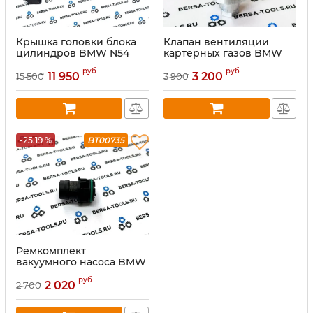
Крышка головки блока
Клапан вентиляции
цилиндров BMW N54
картерных газов BMW
(Пластик)
N54 (металлический)
руб
руб
11 950
3 200
15 500
3 900
-25.19 %
BT00735
Ремкомплект
вакуумного насоса BMW
N53, N54
руб
2 020
2 700