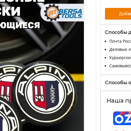
Доба
Способы 
Почта Росс
Деловые ли
Курьерские
Самовыво
Способы 
Наша п