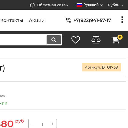
Обратная связь
Русский
Рубли
Контакты
Акции
+7(922)941-57-17
0
т)
BT01739
Артикул:
зыв
ичии
480
руб
−
+