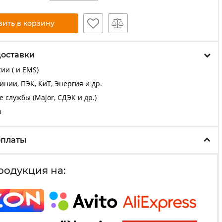
вить в корзину
доставки
ии ( и EMS)
нии, ПЭК, КиТ, Энергия и др.
 службы (Major, СДЭК и др.)
з
оплаты
родукция на: