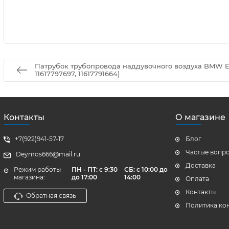
Патрубок трубопровода наддувочного воздуха BMW E60
11617797697, 11617791664)
Контакты
О магазине
+7(922)941-57-17
Блог
Частые вопр
Deymos666@mail.ru
Доставка
Режим работы
ПН - ПТ: с 9:30
СБ: с 10:00 до
магазина:
до 17:00
14:00
Оплата
Контакты
Обратная связь
Политика ко