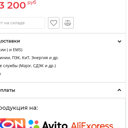
3 200
руб
т на складе
доставки
ии ( и EMS)
нии, ПЭК, КиТ, Энергия и др.
 службы (Major, СДЭК и др.)
з
оплаты
родукция на: