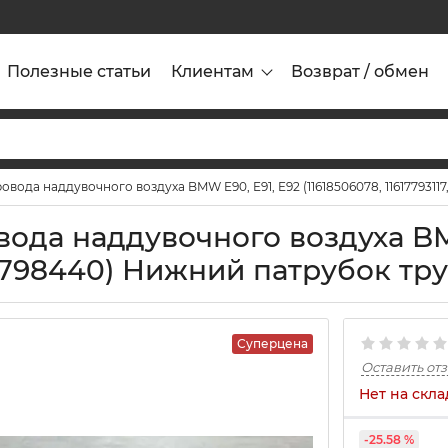
Полезные статьи
Клиентам
Возврат / обмен
ода наддувочного воздуха BMW E90, E91, E92 (11618506078, 11617793117,
ода наддувочного воздуха BM
11617798440) Нижний патрубок т
Суперцена
Оставить от
Нет на скла
-25.58 %