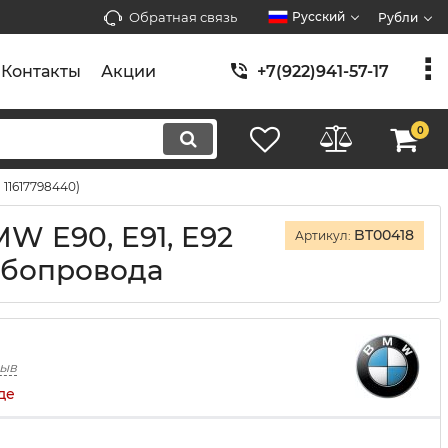
Обратная связь
Русский
Рубли
Контакты
Акции
+7(922)941-57-17
0
 11617798440)
W E90, E91, E92
BT00418
Артикул:
рубопровода
зыв
де