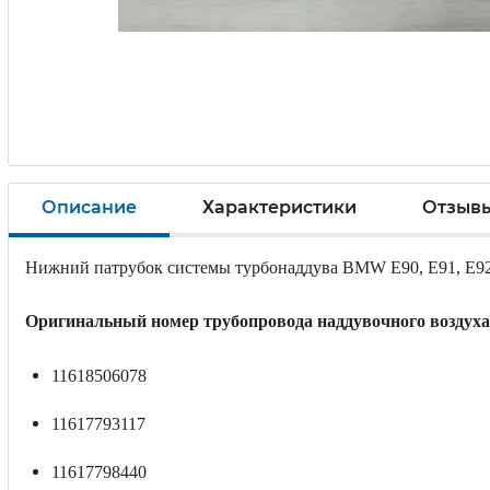
Описание
Характеристики
Отзыв
Нижний патрубок системы турбонаддува BMW E90, E91, E92 3
Оригинальный номер
трубопровода наддувочного воздуха
11618506078
11617793117
11617798440