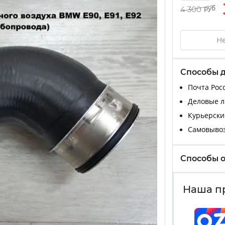
4 300
руб
Не
Способы 
Почта Росс
Деловые ли
Курьерские
Самовыво
Способы 
Наша п