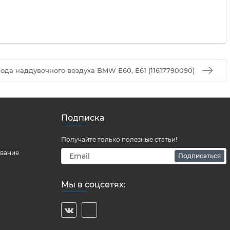
да наддувочного воздуха BMW E60, E61 (11617790090)
Подписка
Получайте только полезные статьи!
ование
Подписаться
Мы в соцсетях: