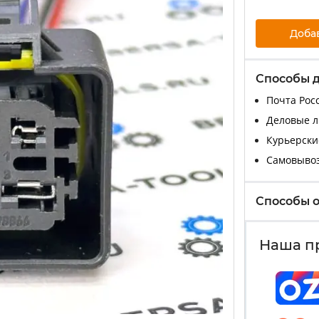
Доба
Способы 
Почта Росс
Деловые ли
Курьерские
Самовыво
Способы 
Наша п