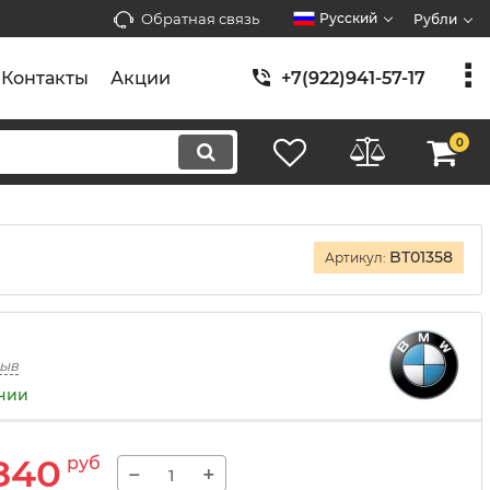
Обратная связь
Русский
Рубли
Контакты
Акции
+7(922)941-57-17
0
BT01358
Артикул:
зыв
ичии
840
руб
−
+