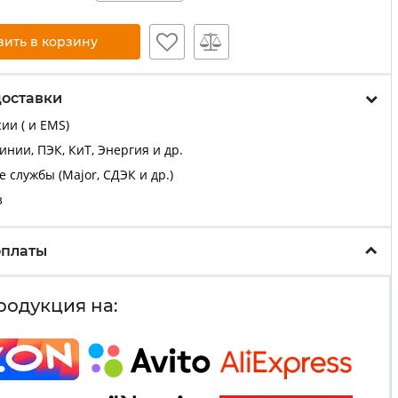
вить в корзину
доставки
ии ( и EMS)
нии, ПЭК, КиТ, Энергия и др.
 службы (Major, СДЭК и др.)
з
оплаты
родукция на: