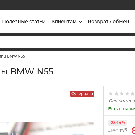
Полезные статьи
Клиентам
Возврат / обмен
омпы BMW N55
пы BMW N55
Суперцена
Оставить от
Есть в нал
-23.64 %
1 100
руб