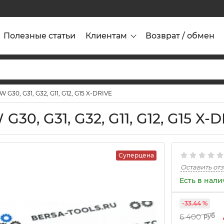
Полезные статьи
Клиентам
Возврат / обмен
30, G31, G32, G11, G12, G15 X-DRIVE
0, G31, G32, G11, G12, G15 X-
Суперцена
Оставить от
Есть в нал
-33.44 %
6 400
руб