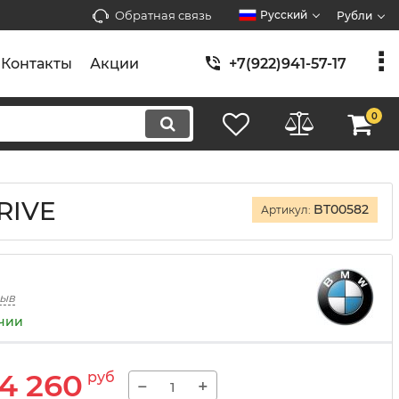
Обратная связь
Русский
Рубли
Контакты
Акции
+7(922)941-57-17
0
DRIVE
BT00582
Артикул:
зыв
ичии
4 260
руб
−
+