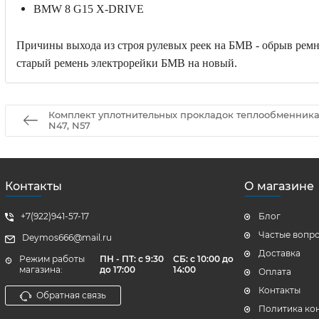
BMW 8 G15 X-DRIVE
Причины выхода из строя рулевых реек на БМВ - обрыв ремня
старый ремень электрорейки БМВ на новый.
Комплект уплотнительных прокладок теплообменника
N47, N57
Контакты
О магазине
+7(922)941-57-17
Блог
Частые вопр
Deymos666@mail.ru
Доставка
Режим работы
ПН - ПТ: с 9:30
СБ: с 10:00 до
магазина:
до 17:00
14:00
Оплата
Контакты
Обратная связь
Политика ко