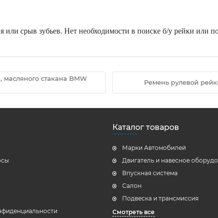
 или срыв зубьев. Нет необходимости в поиске б/у рейки или п
, масляного стакана BMW
Ремень рулевой рейки 
Каталог товаров
Марки Автомобилей
осы
Двигатель и навесное оборуд
Впускная система
Салон
Подвеска и трансмиссия
нфиденциальности
Смотреть все