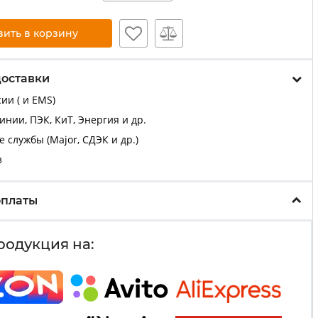
вить в корзину
доставки
ии ( и EMS)
нии, ПЭК, КиТ, Энергия и др.
 службы (Major, СДЭК и др.)
з
оплаты
родукция на: