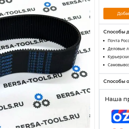
Доба
Способы 
Почта Росс
Деловые ли
Курьерские
Самовыво
Способы 
Наша п