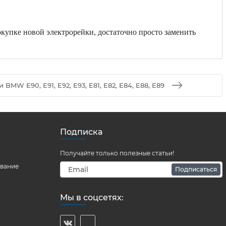
окупке новой электрорейки, достаточно просто заменить
BMW E90, E91, E92, E93, E81, E82, E84, E88, E89
Подписка
Получайте только полезные статьи!
ование
Подписаться
Мы в соцсетях: