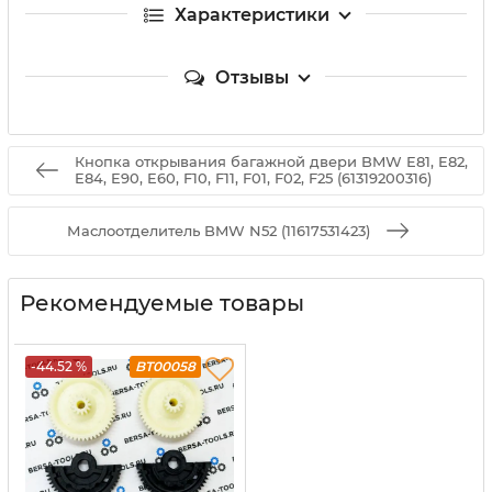
Характеристики
Отзывы
Кнопка открывания багажной двери BMW E81, E82,
E84, E90, E60, F10, F11, F01, F02, F25 (61319200316)
Маслоотделитель BMW N52 (11617531423)
Рекомендуемые товары
-44.52 %
BT00058