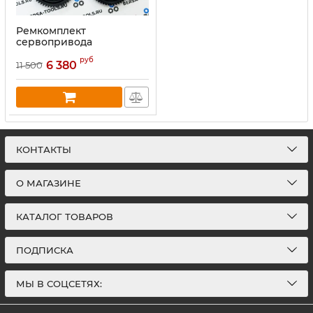
Ремкомплект
сервопривода
дроссельных заслонок
руб
BMW S65, S85
6 380
11 500
КОНТАКТЫ
О МАГАЗИНЕ
КАТАЛОГ ТОВАРОВ
ПОДПИСКА
МЫ В СОЦСЕТЯХ: