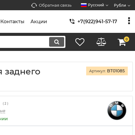
Обратная связь
Русский
Рубли
Контакты
Акции
+7(922)941-57-17
0
я заднего
BT01085
Артикул:
(
2
)
зыв
ичии