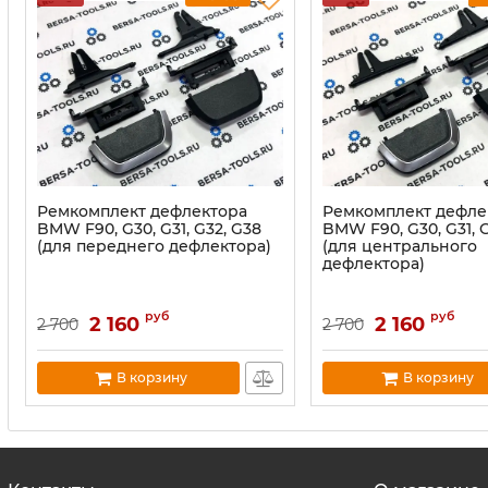
Ремкомплект дефлектора
Ремкомплект дефле
BMW F90, G30, G31, G32, G38
BMW F90, G30, G31, 
(для переднего дефлектора)
(для центрального
дефлектора)
руб
руб
2 160
2 160
2 700
2 700
В корзину
В корзину