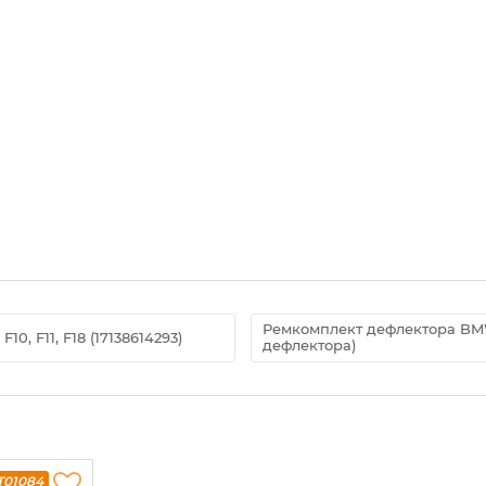
Ремкомплект дефлектора BMW 
 F11, F18 (17138614293)
дефлектора)
T01084