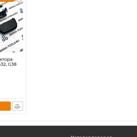
ктора
G32, G38