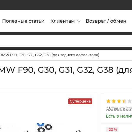
Полезные статьи
Клиентам
Возврат / обмен
MW F90, G30, G31, G32, G38 (для заднего дефлектора)
 F90, G30, G31, G32, G38 (дл
Суперцена
Оставить от
Есть в нал
-20 %