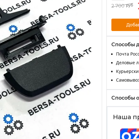
2 700
руб
Доба
Способы 
Почта Росс
Деловые ли
Курьерские
Самовыво
Способы 
Наша п