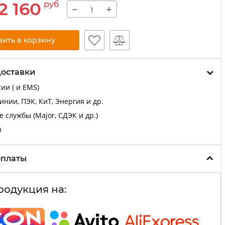
2 160
руб
−
+
вить в корзину
доставки
ии ( и EMS)
нии, ПЭК, КиТ, Энергия и др.
 службы (Major, СДЭК и др.)
з
оплаты
родукция на: