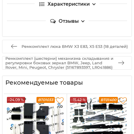
Характеристики
Отзывы
Ремкомплект люка BMW X3 E83, X5 E53 (18 деталей)
Ремкомплект (шестерни) механизма складывания и
регулировки боковых зеркал BMW, Jeep, Land
Rover, Mini, Peugeot, Chrysler (51167893597, LR041886)
Рекомендуемые товары
-24.09 %
BT01033
-15.42 %
BT01400