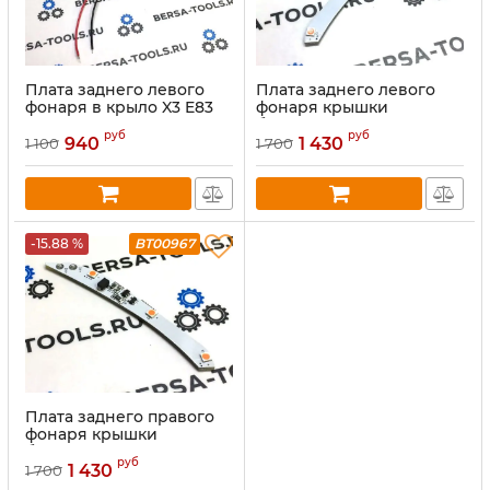
Плата заднего левого
Плата заднего левого
фонаря в крыло X3 E83
фонаря крышки
рестайлинг (63217162209)
багажника X3 E83
руб
руб
рестайлинг (63217162213)
940
1 430
1 100
1 700
-15.88 %
BT00967
Плата заднего правого
фонаря крышки
багажника X3 E83
руб
рестайлинг (63217162214)
1 430
1 700