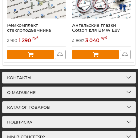
Ремкомплект
Ангельские глазки
стеклоподъемника
Cotton для BMW E87
задней правой двери
(белые)
руб
руб
BMW 1' E87 (2004-2012)
1 290
3 040
2 100
4 800
КОНТАКТЫ
О МАГАЗИНЕ
КАТАЛОГ ТОВАРОВ
ПОДПИСКА
МЫ В СОЦСЕТЯХ: