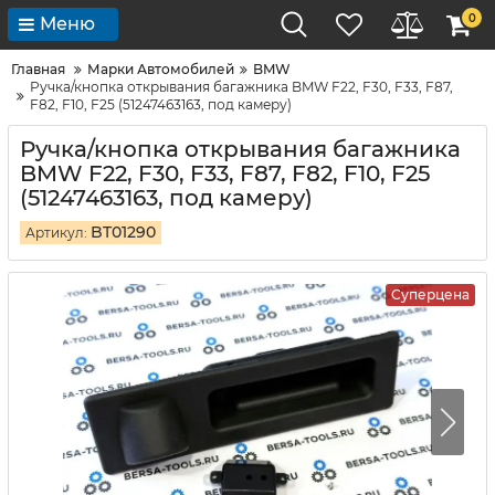
0
Меню
Главная
Марки Автомобилей
BMW
Ручка/кнопка открывания багажника BMW F22, F30, F33, F87,
F82, F10, F25 (51247463163, под камеру)
Ручка/кнопка открывания багажника
BMW F22, F30, F33, F87, F82, F10, F25
(51247463163, под камеру)
BT01290
Артикул:
Суперцена