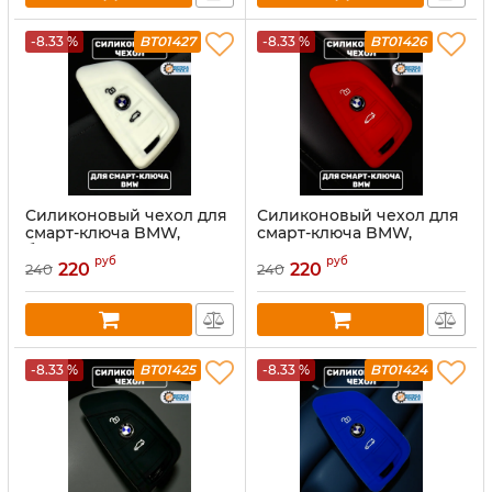
-8.33 %
BT01427
-8.33 %
BT01426
Силиконовый чехол для
Силиконовый чехол для
смарт-ключа BMW,
смарт-ключа BMW,
белый
красный
руб
руб
220
220
240
240
-8.33 %
BT01425
-8.33 %
BT01424