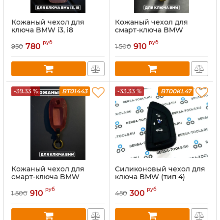
Кожаный чехол для
Кожаный чехол для
ключа BMW i3, i8
смарт-ключа BMW
коричневого цвета
черный
руб
руб
780
910
950
1 500
-39.33 %
BT01443
-33.33 %
BT00KL47
Кожаный чехол для
Силиконовый чехол для
смарт-ключа BMW
ключа BMW (тип 4)
красный
руб
руб
910
300
1 500
450