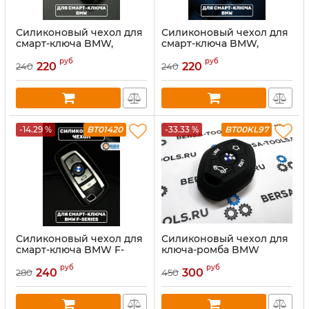
Силиконовый чехол для
Силиконовый чехол для
смарт-ключа BMW,
смарт-ключа BMW,
черный
синий
руб
руб
220
220
240
240
-14.29 %
BT01420
-33.33 %
BT00KL97
Силиконовый чехол для
Силиконовый чехол для
смарт-ключа BMW F-
ключа-ромба BMW
series, серый
руб
руб
240
300
280
450