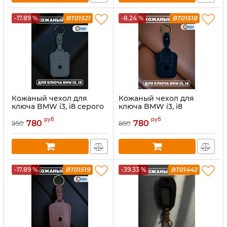
-17.89 %
BT01521
-8.24 %
BT01518
Кожаный чехол для
Кожаный чехол для
ключа BMW i3, i8 серого
ключа BMW i3, i8
цвета
черного цвета
руб
руб
780
780
950
850
-17.89 %
BT01519
-39.33 %
BT01442