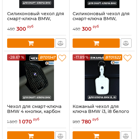
Силиконовый чехол для
Силиконовый чехол для
смарт-ключа BMW,
смарт-ключа BMW,
голубой
черный
руб
руб
300
300
450
450
-28.67 %
BT01547
-17.89 %
BT01522
Чехол для смарт-ключа
Кожаный чехол для
BMW 4 кнопки, карбон
ключа BMW i3, i8 белого
цвета
руб
руб
1 070
780
1 500
950