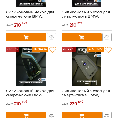
Силиконовый чехол для
Силиконовый чехол для
смарт-ключа BMW,
смарт-ключа BMW,
черный
фиолетовый
руб
руб
210
210
240
240
-12.5 %
BT01436
-8.33 %
BT01429
Силиконовый чехол для
Силиконовый чехол для
смарт-ключа BMW,
смарт-ключа BMW,
зеленый
серый
руб
руб
210
220
240
240