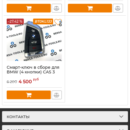
-27.42 %
BT0KL133
Смарт-ключ в сборе для
BMW (4 кнопки) CAS 3
868 mhz, чип 7945,
руб
бесключевой доступ
4 500
6 200
КОНТАКТЫ