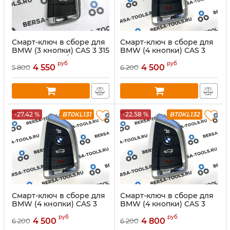
Смарт-ключ в сборе для
Смарт-ключ в сборе для
BMW (3 кнопки) CAS 3 315
BMW (4 кнопки) CAS 3
mhz, чип 7945/7953,
315 mhz, чип 7945,
руб
руб
бесключевой доступ
бесключевой доступ
4 550
4 500
5 800
6 200
-27.42 %
BT0KL131
-22.58 %
BT0KL132
Смарт-ключ в сборе для
Смарт-ключ в сборе для
BMW (4 кнопки) CAS 3
BMW (4 кнопки) CAS 3
434 mhz, чип 7945,
434 mhz, чип 7953,
руб
руб
бесключевой доступ
бесключевой доступ
4 500
4 800
6 200
6 200