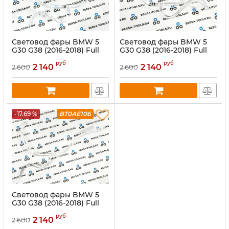
Световод фары BMW 5
Световод фары BMW 5
G30 G38 (2016-2018) Full
G30 G38 (2016-2018) Full
LED Adaptive левый
LED Adaptive правый
руб
руб
внешний
внешний
2 140
2 140
2 600
2 600
-17.69 %
BT0AE106
Световод фары BMW 5
G30 G38 (2016-2018) Full
LED Adaptive правый
руб
внутренний
2 140
2 600