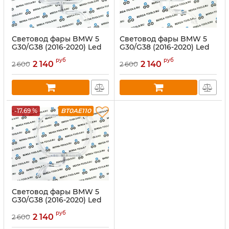
Световод фары BMW 5
Световод фары BMW 5
G30/G38 (2016-2020) Led
G30/G38 (2016-2020) Led
неадаптив внешний
неадаптив внутренний
руб
руб
правый
левый
2 140
2 140
2 600
2 600
-17.69 %
BT0AE110
Световод фары BMW 5
G30/G38 (2016-2020) Led
неадаптив внешний
руб
левый
2 140
2 600