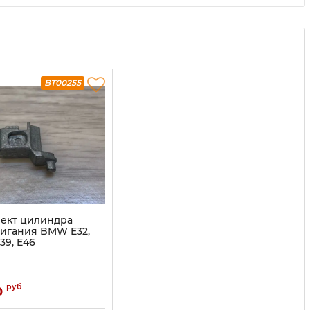
BT00255
ект цилиндра
жигания BMW E32,
E39, E46
руб
0