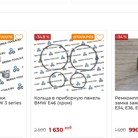
T00076
-34.8 %
BT00KP05
-34 %
нки
Кольца в приборную панель
Ремкомпл
 3 series
BMW E46 (хром)
замка за
E34, E36, 
руб
1 630
99
2 500
1 500