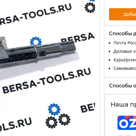
Доба
Способы 
Почта Росс
Деловые ли
Курьерские
Самовыво
Способы 
Наша п