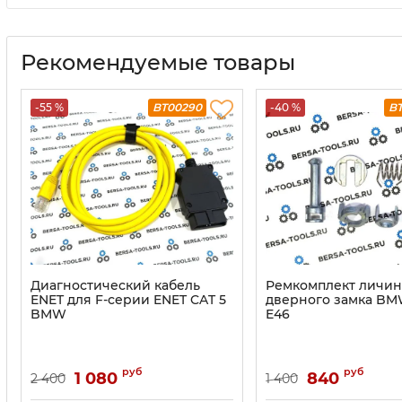
Рекомендуемые товары
-55 %
BT00290
-40 %
B
Диагностический кабель
Ремкомплект личи
ENET для F-серии ENET CAT 5
дверного замка BMW
BMW
E46
руб
руб
1 080
840
2 400
1 400