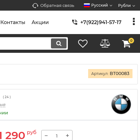
Обратная связь
Русский
Рубли
Контакты
Акции
+7(922)941-57-17
0
BT00083
Артикул:
(
24
)
зыв
ичии
1 290
руб
−
+