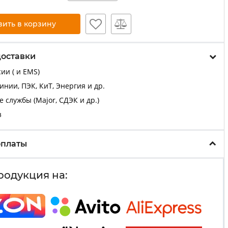
вить в корзину
доставки
ии ( и EMS)
нии, ПЭК, КиТ, Энергия и др.
 службы (Major, СДЭК и др.)
з
оплаты
родукция на: