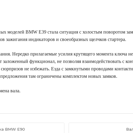
х моделей BMW E39 стала ситуация с холостым поворотом замка
ов зажигания индикаторов и своеобразных щелчков стартера.
ания. Нередко прилагаемые усилия крутящего момента ключа нес
т заложенный функционал, не позволяя взаимодействовать с ко
х сюрпризов не избежать. Езда с замкнутыми проводами контак
, предложения там ограничены комплектом новых замков.
мена вала.
мка BMW E90
Ва