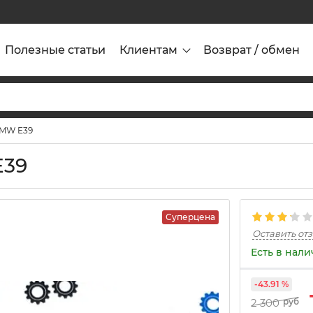
Полезные статьи
Клиентам
Возврат / обмен
BMW E39
E39
Суперцена
Оставить от
Есть в нал
-43.91 %
2 300
руб