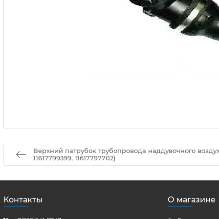
Верхний патрубок трубопровода наддувочного воздух
11617799399, 11617797702)
Контакты
О магазине