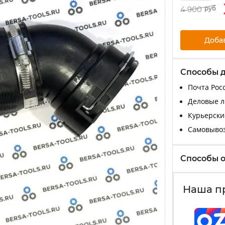
4 900
руб
Доба
Способы 
Почта Росс
Деловые ли
Курьерские
Самовыво
Способы 
Наша п