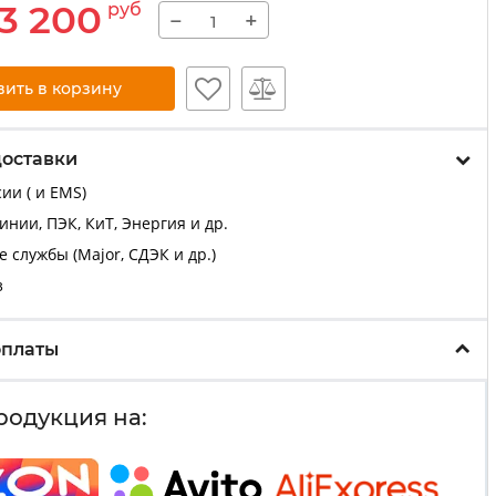
3 200
руб
−
+
вить в корзину
доставки
ии ( и EMS)
нии, ПЭК, КиТ, Энергия и др.
 службы (Major, СДЭК и др.)
з
оплаты
родукция на: