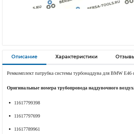
Описание
Характеристики
Отзыв
Ремкомплект патрубка системы турбонаддува для BMW E46 с д
Оригинальные
номера
трубопровода наддувочного воздух
11617799398
11617797699
11617789961