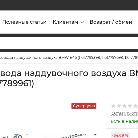
Полезные статьи
Клиентам
Возврат / обмен
вода наддувочного воздуха BMW E46 (11617799398, 11617797699, 1161778
вода наддувочного воздуха 
17789961)
Суперцена
Оставить от
Есть в нал
-34.69 %