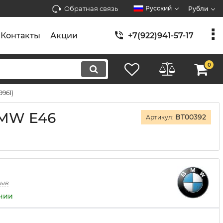
Обратная связь
Русский
Рубли
Контакты
Акции
+7(922)941-57-17
0
9961)
BMW E46
BT00392
Артикул:
зыв
ичии