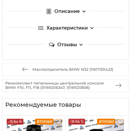
Описание
Характеристики
Отзывы
Маслоотделитель BMW N52 (11617531423)
Ремкомплект пепельницы центральной консоли
BMW F10, F11, F18 (51169206347, 51169213656)
Рекомендуемые товары
-15.64 %
BT01066
-15.64 %
BT01065