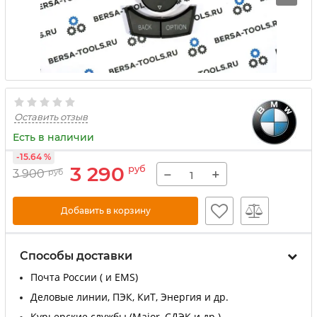
Оставить отзыв
Есть в наличии
-15.64 %
3 290
руб
−
+
3 900
руб
Добавить в корзину
Способы доставки
Почта России ( и EMS)
Деловые линии, ПЭК, КиТ, Энергия и др.
Курьерские службы (Major, СДЭК и др.)