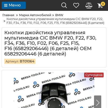
0
Меню
Главная
Марки Автомобилей
BMW
Кнопки джойстика управления мультимедиа CIC BMW F20, F22,
F30, F34, F36, F10, F02, F06, F25, F15, F16 (65829206446) (6 деталей)
Кнопки джойстика управления
мультимедиа CIC BMW F20, F22, F30,
F34, F36, F10, F02, F06, F25, F15,
F16 (65829206446) (6 деталей) OEM
65829206446 (6 деталей)
BT01064
Артикул:
Суперцена