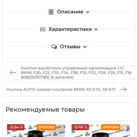
Описание
Характеристики
Отзывы
Кнопки джойстика управления мультимедиа CIC
BMW F20, F22, F30, F34, F36, F10, F02, F06, F25, F15, F16
(65829290785) (6 деталей)
Кнопка AUTO климат-контроля BMW X5 E70, X6 E71
Рекомендуемые товары
-15.64 %
BT01066
-15.64 %
BT01064