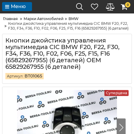
0
Меню
Главная
Марки Автомобилей
BMW
Кнопки джойстика управления мультимедиа CIC BMW F20, F22,
F30, F34, F36, F10, F02, F06, F25, F15, F16 (65829267955) (6 деталей)
Кнопки джойстика управления
мультимедиа CIC BMW F20, F22, F30,
F34, F36, F10, F02, F06, F25, F15, F16
(65829267955) (6 деталей) OEM
65829267955 (6 деталей)
BT01065
Артикул:
Суперцена