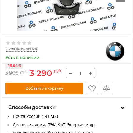
Оставить отзыв
Есть в наличии
-15.64 %
3 290
руб
−
+
3 900
руб
Добавить в корзину
Способы доставки
Почта России ( и EMS)
Деловые линии, ПЭК, КиТ, Энергия и др.
Курьерские службы (Major, СДЭК и др.)