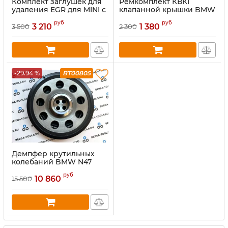
Комплект заглушек для
Ремкомплект КВКГ
удаления EGR для MINI с
клапанной крышки BMW
двигателем B47
N47N, B47, N47S1
руб
руб
3 210
1 380
3 500
2 300
-29.94 %
BT00805
Демпфер крутильных
колебаний BMW N47
11237823191, 11238512072
руб
10 860
15 500