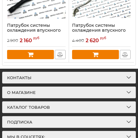
Патрубок системы
Патрубок системы
охлаждения впускного
охлаждения впускного
коллектора BMW B46,
коллектора BMW B46,
руб
руб
B48 (11618603914) ТИП 1
B48 (11618603914) ТИП 2
2 160
2 620
2 900
4 400
КОНТАКТЫ
О МАГАЗИНЕ
КАТАЛОГ ТОВАРОВ
ПОДПИСКА
МЫ В СОЦСЕТЯХ: