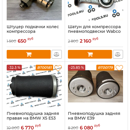
Штуцер подкачки колес
Шатун для компрессора
компрессора
пневмоподвески Wabco
пневмоподвески Wabco
руб
руб
650
2 160
1 500
2 800
-32.3 %
BT00181
-25.85 %
BT00179
Пневмоподушка задняя
Пневмоподушка задняя
правая на BMW X5 E53
на BMW E39
руб
руб
6 770
6 080
10 000
8 200