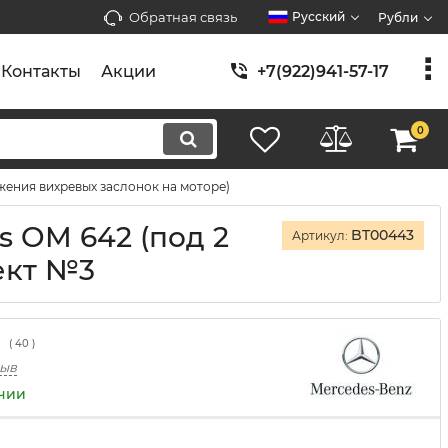
Обратная связь
Русский
Рубли
Контакты
Акции
+7(922)941-57-17
0
жения вихревых заслонок на моторе)
s OM 642 (под 2
BT00443
Артикул:
ект №3
(
40
)
зыв
ичии