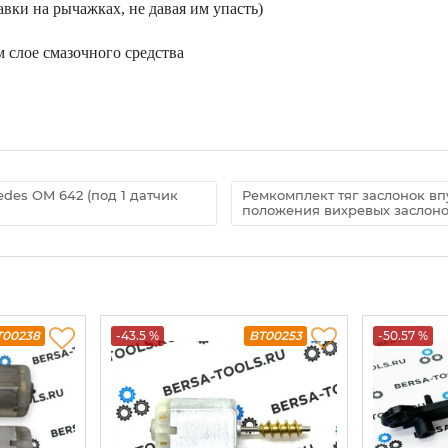
авки на рычажках, не давая им упасть)
м слое смазочного средства
des OM 642 (под 1 датчик
Ремкомплект тяг заслонок вп
положения вихревых заслоно
T00238
-43.5 %
BT00253
-50.57 %