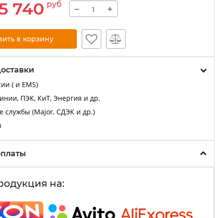
5 740
руб
−
+
вить в корзину
доставки
ии ( и EMS)
нии, ПЭК, КиТ, Энергия и др.
 службы (Major, СДЭК и др.)
з
оплаты
родукция на: