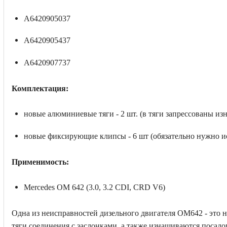
A6420905037
A6420905437
A6420907737
Комплектация:
новые алюминиевые тяги - 2 шт. (в тяги запрессованы из
новые фиксирующие клипсы - 6 шт (обязательно нужно и
Применимость:
Mercedes OM 642 (3.0, 3.2 CDI, CRD V6)
Одна из неисправностей дизельного двигателя ОМ642 - это н
тяги соединения с заслонками, а также изнашиваются посадо