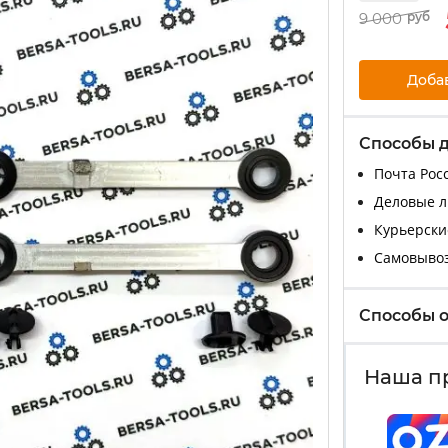
9 000
руб
Доба
Способы 
Почта Росс
Деловые ли
Курьерские
Самовыво
Способы 
Наша п