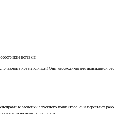
носостойкие вставки)
спользовать новые клипсы! Они необходимы для правильной ра
еисправные заслонки впускного коллектора, они перестают рабо
чные места на рычагах заслонок.