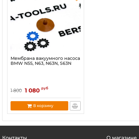
Мембрана вакуумного насоса
BMW N55, N63, N63N, S63N
руб
1 080
1 800
В корзину
Контакты
О магазине