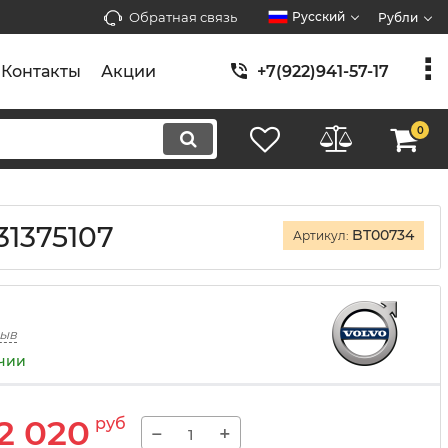
Обратная связь
Русский
Рубли
Контакты
Акции
+7(922)941-57-17
0
31375107
BT00734
Артикул:
зыв
ичии
2 020
руб
−
+