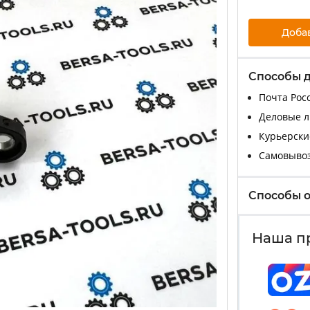
Доба
Способы 
Почта Росс
Деловые ли
Курьерские
Самовыво
Способы 
Наша п