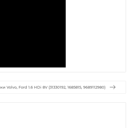
olvo, Ford 1.6 HDi 8V (31330192, 1685815, 9689112980)