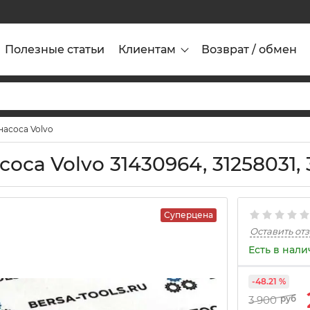
Полезные статьи
Клиентам
Возврат / обмен
асоса Volvo
са Volvo 31430964, 31258031, 
Суперцена
Оставить от
Есть в нал
-48.21 %
3 900
руб