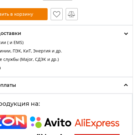
вить в корзину
доставки
ии ( и EMS)
нии, ПЭК, КиТ, Энергия и др.
 службы (Major, СДЭК и др.)
з
оплаты
родукция на: