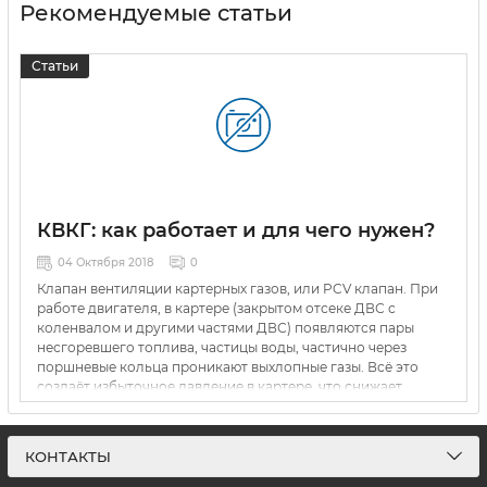
Рекомендуемые статьи
Статьи
КВКГ: как работает и для чего нужен?
04 Октября 2018
0
Клапан вентиляции картерных газов, или PCV клапан. При
работе двигателя, в картере (закрытом отсеке ДВС с
коленвалом и другими частями ДВС) появляются пары
несгоревшего топлива, частицы воды, частично через
поршневые кольца проникают выхлопные газы. Всё это
создаёт избыточное давление в картере, что снижает
мощность, ухудшает свойства масла и повышает его
расход. Для того, чтобы это давление сбрасывать, даже на
старых автомобилях предусмотрена примитивная система
КОНТАКТЫ
отвода картерных газов: патрубок из картера выходит в
корпус воздушного фильтра. Картерные газы попадая во