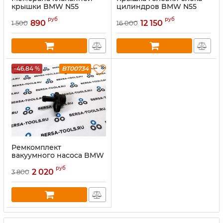
крышки BMW N55
цилиндров BMW N55
(пластик)
руб
руб
890
12 150
1 500
16 000
-46.84 %
BT00734
Ремкомплект
вакуумного насоса BMW
N55
руб
2 020
3 800