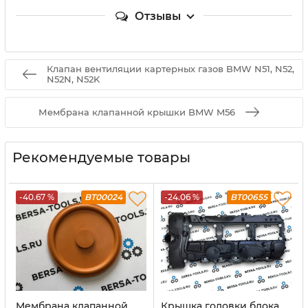
Отзывы
Клапан вентиляции картерных газов BMW N51, N52,
N52N, N52K
Мембрана клапанной крышки BMW M56
Рекомендуемые товары
-40.67 %
BT00024
-24.06 %
BT00655
Мембрана клапанной
Крышка головки блока