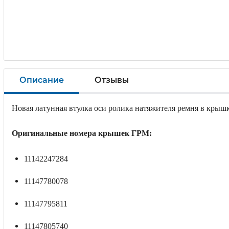
Описание
Отзывы
Новая латунная втулка оси ролика натяжителя ремня в кры
Оригинальные номера крышек ГРМ:
11142247284
11147780078
11147795811
11147805740