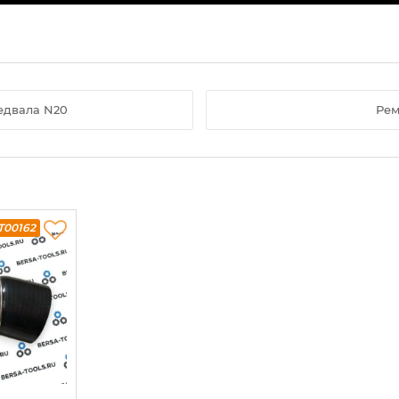
едвала N20
Рем
T00162