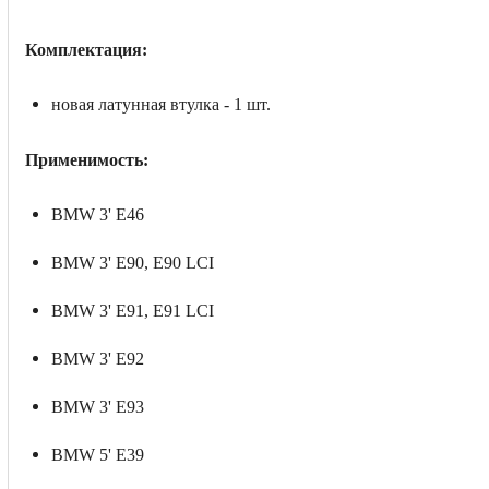
Комплектация:
новая латунная втулка - 1 шт.
Применимость:
BMW 3' E46
BMW 3' E90, E90 LCI
BMW 3' E91, E91 LCI
BMW 3' E92
BMW 3' E93
BMW 5' E39