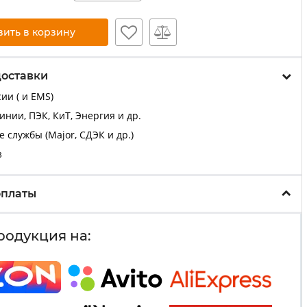
вить в корзину
доставки
ии ( и EMS)
нии, ПЭК, КиТ, Энергия и др.
 службы (Major, СДЭК и др.)
з
оплаты
родукция на: