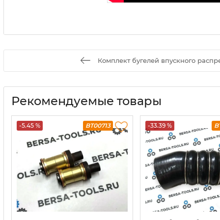
Комплект бугелей впускного распр
Рекомендуемые товары
-5.45 %
BT00713
-33.39 %
B