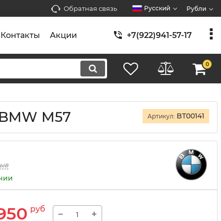
Обратная связь
Русский
Рубли
Контакты
Акции
+7(922)941-57-17
0
й BMW M57
BT00141
Артикул:
зыв
ичии
950
руб
−
+