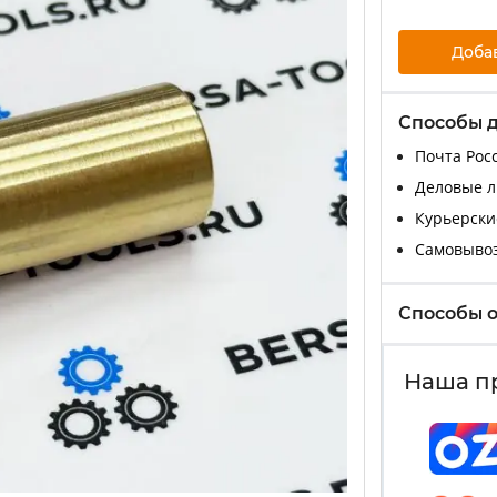
Доба
Способы 
Почта Росс
Деловые ли
Курьерские
Самовыво
Способы 
Наша п