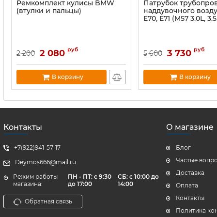
Ремкомплект кулисы BMW
Патрубок трубопро
(втулки и пальцы)
наддувочного возд
E70, E71 (M57 3.0L, 3.5
руб
руб
2 080
3 730
2 200
5 600
В корзину
В корзину
Контакты
О магазине
+7(922)941-57-17
Блог
Частые вопр
Deymos666@mail.ru
Доставка
Режим работы
ПН - ПТ: с 9:30
СБ: с 10:00 до
магазина:
до 17:00
14:00
Оплата
Контакты
Обратная связь
Политика ко