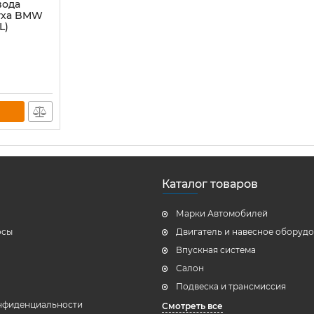
вода
уха BMW
L)
Каталог товаров
Марки Автомобилей
осы
Двигатель и навесное оборуд
Впускная система
Салон
Подвеска и трансмиссия
нфиденциальности
Смотреть все