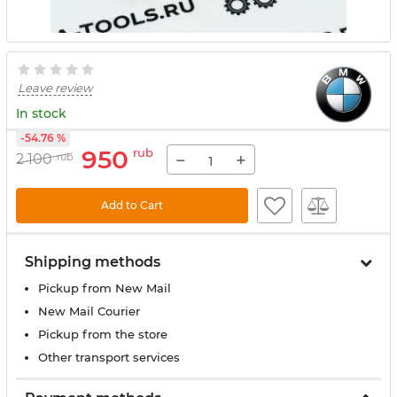
Leave review
In stock
-54.76 %
950
rub
−
+
2 100
rub
Add to Cart
Shipping methods
Pickup from New Mail
New Mail Courier
Pickup from the store
Other transport services