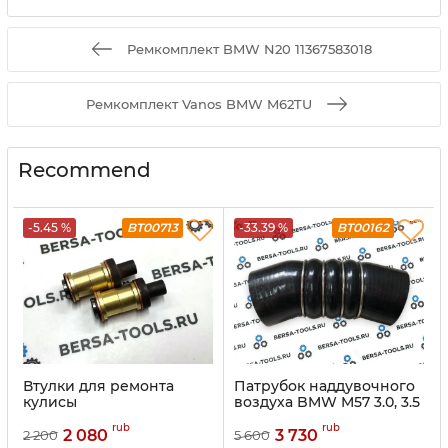
Ремкомплект BMW N20 11367583018
Ремкомплект Vanos BMW M62TU
Recommend
-5.45 %
BT00713
-33.39 %
BT00162
Втулки для ремонта
Патрубок наддувочного
кулисы
воздуха BMW M57 3.0, 3.5
rub
rub
2 080
3 730
2 200
5 600