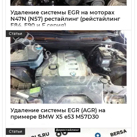
Удаление системы EGR на моторах
N47N (N57) рестайлинг (рейстайлинг
E84, E90 и F серия)
Статьи
11 Февраля 2021
0
Удаление системы EGR (AGR) на
примере BMW X5 e53 M57D30
12 Июля 2017
0
Статьи
К нам приехал клиент с жалобой на потерю мощности