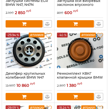
Заглушки системы EGR
Заглушка оси вихревых
BMW N47, N47N
заслонок впускного
(Рестайлинг)
коллектора BMW N47
руб
руб
2 850
600
3 100
800
-29.94 %
BT00805
-40 %
BT00050
Демпфер крутильных
Ремкомплект КВКГ
колебаний BMW N47
клапанной крышки BMW
11237823191, 11238512072
N47N, B47, N47S1
руб
руб
10 860
1 380
15 500
2 300
-29.09 %
BT00620
-15.24 %
BT0A101