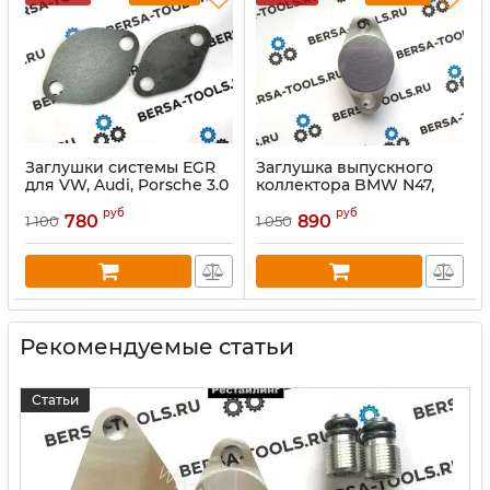
Заглушки системы EGR
Заглушка выпускного
для VW, Audi, Porsche 3.0
коллектора BMW N47,
TDI
M47, N57, M57
руб
руб
780
890
1 100
1 050
Рекомендуемые статьи
Статьи