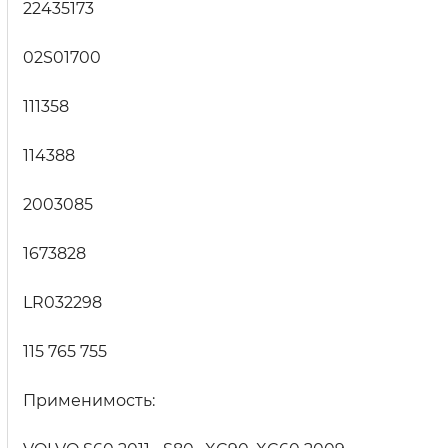
22435173
02S01700
111358
114388
2003085
1673828
LR032298
115 765 755
Применимость: