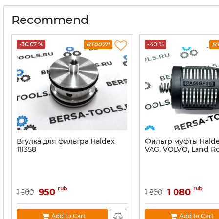
Recommend
-36.67 %
BT00711
-40 %
B
Втулка для фильтра Haldex
Фильтр муфты Halde
111358
VAG, VOLVO, Land Ro
rub
rub
950
1 080
1 500
1 800
Add to Cart
Add to Cart