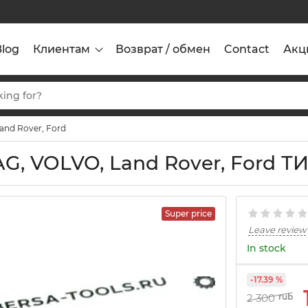
Blog
Клиентам
Возврат / обмен
Contact
Акц
and Rover, Ford
G, VOLVO, Land Rover, Ford Т
Super price
Leave review
In stock
-17.39 %
2 300
rub