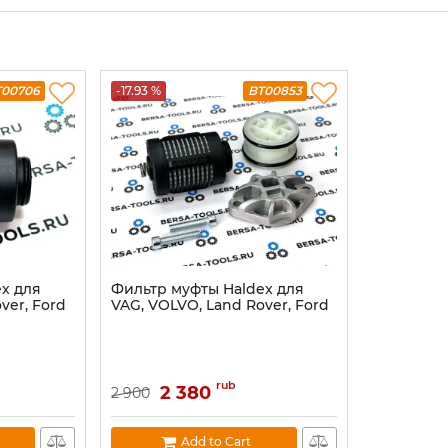
T00706
-17.93 %
BT00853
x для
Фильтр муфты Haldex для
ver, Ford
VAG, VOLVO, Land Rover, Ford
rub
2 380
2 900
Add to Cart