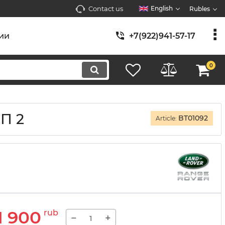
Contact us
English
Rubles
ии
+7(922)941-57-17
0
ИП 2
BT01092
Article:
1 900
rub
−
+