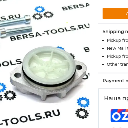
Shipping 
Pickup fr
New Mail 
Pickup fr
Other tran
Payment 
Наша п