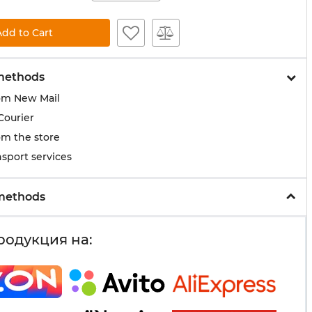
Add to Cart
methods
om New Mail
Courier
om the store
sport services
methods
родукция на: