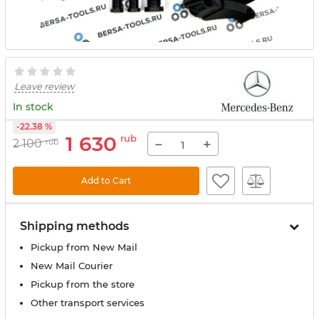
Leave review
In stock
-22.38 %
1 630
rub
−
+
2 100
rub
Add to Cart
Shipping methods
Pickup from New Mail
New Mail Courier
Pickup from the store
Other transport services