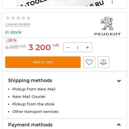
Leave review
In stock
-20 %
3 200
rub
−
+
4 000
rub
Add to Cart
Shipping methods
Pickup from New Mail
New Mail Courier
Pickup from the store
Other transport services
Payment methods