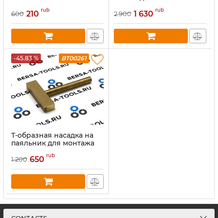
шлейфов
rub
rub
210
1 630
600
2 900
-45.83 %
BT00261
Т-образная насадка на
паяльник для монтажа
шлейфов
rub
650
1 200