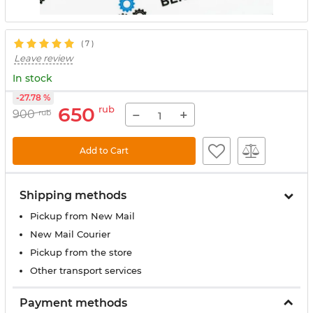
(
7
)
Leave review
In stock
-27.78 %
650
rub
−
+
900
rub
Add to Cart
Shipping methods
Pickup from New Mail
New Mail Courier
Pickup from the store
Other transport services
Payment methods